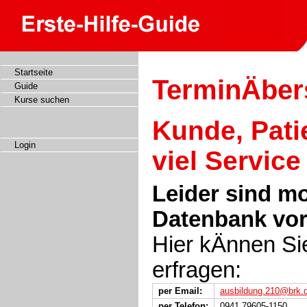
Startseite
TerminÄber
Guide
Kurse suchen
Kunde, Pati
Login
viel Service
Leider sind m
Datenbank vo
Hier kÄnnen Si
erfragen:
per Email:
ausbildung.210@brk.
per Telefon:
0941 79605-1150