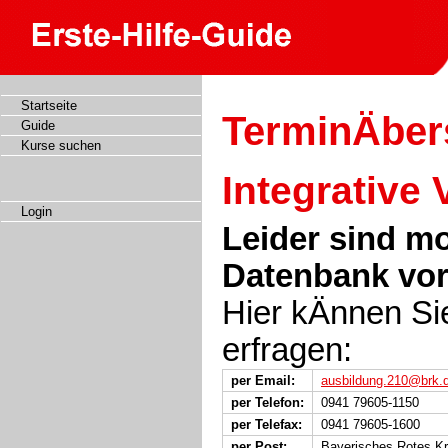
Startseite
TerminÄber
Guide
Kurse suchen
Integrative 
Login
Leider sind m
Datenbank vo
Hier kÄnnen Si
erfragen:
per Email:
ausbildung.210@brk.
per Telefon:
0941 79605-1150
per Telefax:
0941 79605-1600
per Post:
Bayerisches Rotes K