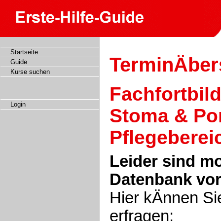
Startseite
TerminÄber
Guide
Kurse suchen
Fachfortbil
Login
Stoma & Po
Pflegeberei
Leider sind m
Datenbank vo
Hier kÄnnen Si
erfragen: