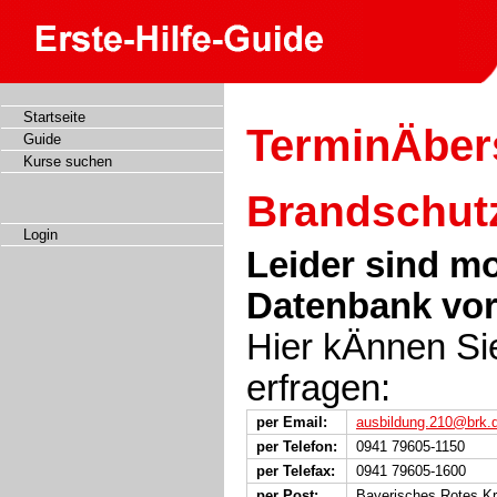
Startseite
TerminÄber
Guide
Kurse suchen
Brandschutz
Login
Leider sind m
Datenbank vo
Hier kÄnnen Si
erfragen:
per Email:
ausbildung.210@brk.
per Telefon:
0941 79605-1150
per Telefax:
0941 79605-1600
per Post:
Bayerisches Rotes K