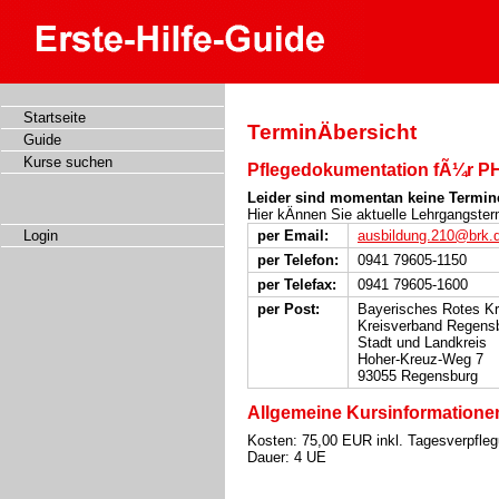
Startseite
TerminÄbersicht
Guide
Kurse suchen
Pflegedokumentation fÃ¼r P
Leider sind momentan keine Termin
Hier kÄnnen Sie aktuelle Lehrgangster
per Email:
ausbildung.210@brk.
Login
per Telefon:
0941 79605-1150
per Telefax:
0941 79605-1600
per Post:
Bayerisches Rotes K
Kreisverband Regens
Stadt und Landkreis
Hoher-Kreuz-Weg 7
93055 Regensburg
Allgemeine Kursinformatione
Kosten: 75,00 EUR inkl. Tagesverpflegu
Dauer: 4 UE