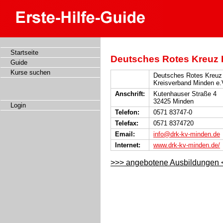
Startseite
Deutsches Rotes Kreuz 
Guide
Kurse suchen
Deutsches Rotes Kreuz
Kreisverband Minden e.
Anschrift:
Kutenhauser Straße 4
32425 Minden
Login
Telefon:
0571 83747-0
Telefax:
0571 8374720
Email:
info@drk-kv-minden.de
Internet:
www.drk-kv-minden.de/
>>> angebotene Ausbildungen 