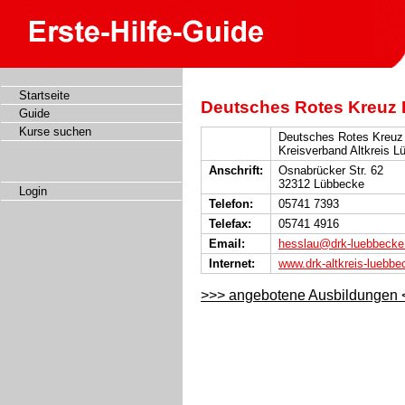
Startseite
Deutsches Rotes Kreuz K
Guide
Kurse suchen
Deutsches Rotes Kreuz
Kreisverband Altkreis L
Anschrift:
Osnabrücker Str. 62
32312 Lübbecke
Login
Telefon:
05741 7393
Telefax:
05741 4916
Email:
hesslau@drk-luebbecke
Internet:
www.drk-altkreis-luebbe
>>> angebotene Ausbildungen 